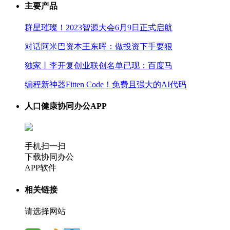
主要产品
群星璀璨！2023智源大会6月9日正式启航
对话阿米巴资本王东晖：做投资下手要狠
独家丨李开复创业联创名单已现：百度马
编程新神器Fitten Code！免费且强大的AI代码
人口健康协同办公APP
手机扫一扫
下载协同办公
APP软件
相关链接
请选择网站